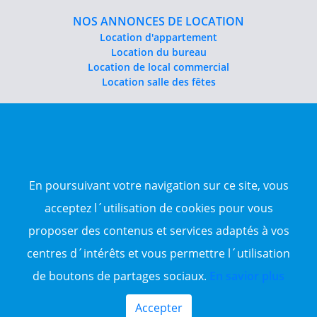
NOS ANNONCES DE LOCATION
Location d'appartement
Location du bureau
Location de local commercial
Location salle des fêtes
NOS ANNONCES DE VENTE
Vente d'appartement
Vente entrepôt
Vente terrain
Sitemap
En poursuivant votre navigation sur ce site, vous
acceptez l´utilisation de cookies pour vous
TOP WILAYA
proposer des contenus et services adaptés à vos
Annonce à 16-Alger
Annonce à 23-Annaba
centres d´intérêts et vous permettre l´utilisation
Annonce à 06-Béjaïa
de boutons de partages sociaux.
En savior plus
Annonce à 31-Oran
Annonce à 15-TiziOuzou
Accepter