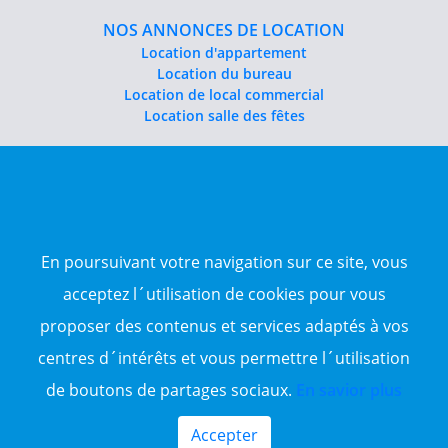
NOS ANNONCES DE LOCATION
Location d'appartement
Location du bureau
Location de local commercial
Location salle des fêtes
NOS ANNONCES DE VENTE
Vente d'appartement
Vente entrepôt
Vente terrain
Sitemap
En poursuivant votre navigation sur ce site, vous
acceptez l´utilisation de cookies pour vous
TOP WILAYA
proposer des contenus et services adaptés à vos
Annonce à 16-Alger
Annonce à 23-Annaba
centres d´intérêts et vous permettre l´utilisation
Annonce à 06-Béjaïa
de boutons de partages sociaux.
En savior plus
Annonce à 31-Oran
Annonce à 15-TiziOuzou
Accepter