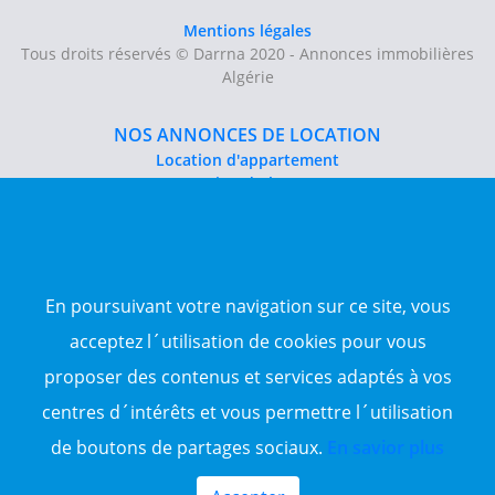
Mentions légales
Tous droits réservés © Darrna 2020 - Annonces immobilières
Algérie
NOS ANNONCES DE LOCATION
Location d'appartement
Location du bureau
Location de local commercial
Location salle des fêtes
NOS ANNONCES DE VENTE
En poursuivant votre navigation sur ce site, vous
Vente d'appartement
Vente entrepôt
acceptez l´utilisation de cookies pour vous
Vente terrain
proposer des contenus et services adaptés à vos
Sitemap
centres d´intérêts et vous permettre l´utilisation
TOP WILAYA
de boutons de partages sociaux.
En savior plus
Annonce à 16-Alger
Annonce à 23-Annaba