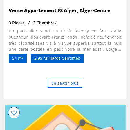
Vente Appartement F3 Alger, Alger-Centre
3 Pièces
3 Chambres
Un particulier vend un F3 à Telemly en face stade
ouegnouni boulevard Frantz Fanon . Refait à neuf endroit
très sécurisé,sans vis à vis,vue superbe surtout la nuit
une carte postale en peut voire la mer aussi. Etage 5
ascenseur envoi de rénovation. Fenêtre électrique refait
54 m²
2.95 Milliards Centimes
à neuf et eau 24/24 avec cisterne. Prix demandé 2.95
milliards légèrement négociable. Pour les visites et les
informations contacter youcef au zéro cinq six un trois
trois trois quatre quatre deux .
En savoir plus