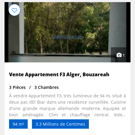
1
Vente Appartement F3 Alger, Bouzareah
3 Pièces
3 Chambres
À vendre Appartement F3, très lumineux de 94 m, situé à
deux pas dEl Biar dans une residence surveillée. Cuisine
d'une grande marque allemande moderne, équipée et
bien aménagée. Clim et chauffage central. Volets
électriques avec télécommande, double vitrage. 2
94 m²
3.3 Millions de Centimes
immenses dressings. Toilettes et salle de bains séparées
et modernes. Ascenseur. Visiophone. Caméras de