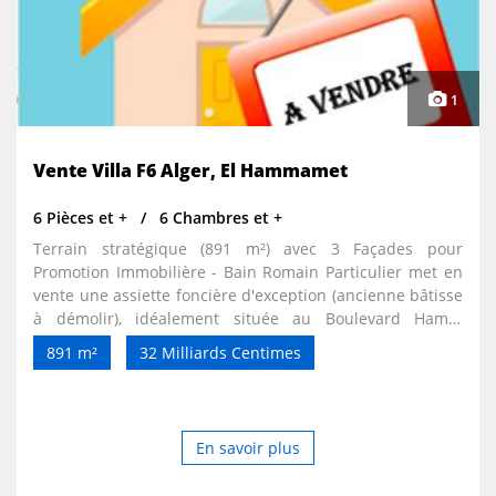
1
Vente Villa F6 Alger, El Hammamet
6 Pièces et +
6 Chambres et +
Terrain stratégique (891 m²) avec 3 Façades pour
Promotion Immobilière - Bain Romain Particulier met en
vente une assiette foncière d'exception (ancienne bâtisse
à démolir), idéalement située au Boulevard Hamid
Kabladj, Bain Romain (Commune d'El Hammamet, Alger).
891 m²
32 Milliards Centimes
Un emplacement stratégique très recherché, parfait pour
un projet de promotion immobilière de haut standing ou
un investissement majeur. Caractéristiques du bien :
Superficie : 891 m² Dimensions : 15 m de façade sur 62 m
En savoir plus
de profondeur Nombre de façades : 03 façades dégagées
État actuel : Ancienne bâtisse (R+0) sur le terrain. Le plan