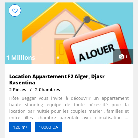
1 Millions
1
Location Appartement F2 Alger, Djasr
Kasentina
2 Pièces
2 Chambres
Hôte Beggar vous invite à découvrir un appartement
haute standing équipé de toute nécessité pour la
location par nuitée pour les couples marier , familles et
entre filles -chambre parentale avec climatisation et
chauffage + Tv . -chambre d’enfants avce terrasse . -
120 m²
10000 DA
salon et salle manger en open Space avec Tv. +
climatisation + wifi . -cuisine équipé réfrigérateur +