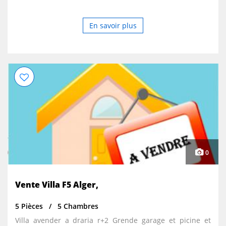
micro-ondes + machine à café + four électrique . - salle
de bain avec une douche italienne ( eau chaude et froide
En savoir plus
disponible h24 ) + sèche cheveux . Endroit calme et
respectueux, a la fois chaleureux dans cartier résidentiel,
à 20 min de l’aéroport houari Boumediene, 20 min du
centre ville Alger , à proximité métro et gare de train .
Nous vous souhaitons les bienvenus
0
Vente Villa F5 Alger,
5 Pièces
5 Chambres
Villa avender a draria r+2 Grende garage et picine et