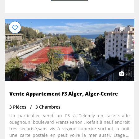
20
Vente Appartement F3 Alger, Alger-Centre
3 Pièces
3 Chambres
Un particulier vend un F3 à Telemly en face stade
ouegnouni boulevard Frantz Fanon . Refait à neuf endroit
très sécurisé,sans vis à vis,vue superbe surtout la nuit
une carte postale en peut voire la mer aussi. Etage 5