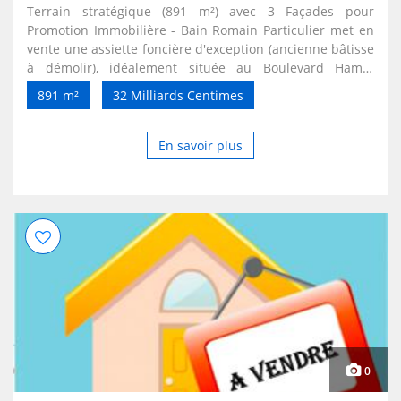
Terrain stratégique (891 m²) avec 3 Façades pour
Promotion Immobilière - Bain Romain Particulier met en
vente une assiette foncière d'exception (ancienne bâtisse
à démolir), idéalement située au Boulevard Hamid
Kabladj, Bain Romain (Commune d'El Hammamet, Alger).
891 m²
32 Milliards Centimes
Un emplacement stratégique très recherché, parfait pour
un projet de promotion immobilière de haut standing ou
un investissement majeur. Caractéristiques du bien :
En savoir plus
Superficie : 891 m² Dimensions : 15 m de façade sur 62 m
de profondeur Nombre de façades : 03 façades dégagées
État actuel : Ancienne bâtisse (R+0) sur le terrain. Le plan
de masse et la demande de permis de démolition sont
déjà disponibles. Papiers : Livret Foncier net et clair
(situation juridique en règle). Prix et conditions : Offre
actuelle : On nous a déjà offert 30 Milliards (Centimes).
Vente : Au plus offrant au-dessus de ce montant. Curieux
et intermédiaires s'abstenir, s'il vous plaît. Le dossier
technique complet (extrait cadastral, plans) est à la
disposition des acheteurs directs et des promoteurs
immobiliers sérieux après un premier contact.
0