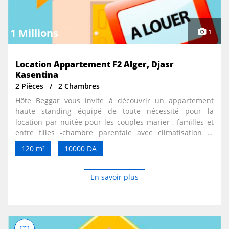
1 Millions
1
Location Appartement F2 Alger, Djasr
Kasentina
2 Pièces
2 Chambres
Hôte Beggar vous invite à découvrir un appartement
haute standing équipé de toute nécessité pour la
location par nuitée pour les couples marier , familles et
entre filles -chambre parentale avec climatisation et
chauffage + Tv . -chambre d’enfants avce terrasse . -
120 m²
10000 DA
salon et salle manger en open Space avec Tv. +
climatisation + wifi . -cuisine équipé réfrigérateur +
micro-ondes + machine à café + four électrique . - salle
En savoir plus
de bain avec une douche italienne ( eau chaude et froide
disponible h24 ) + sèche cheveux . Endroit calme et
respectueux, a la fois chaleureux dans cartier résidentiel,
à 20 min de l’aéroport houari Boumediene, 20 min du