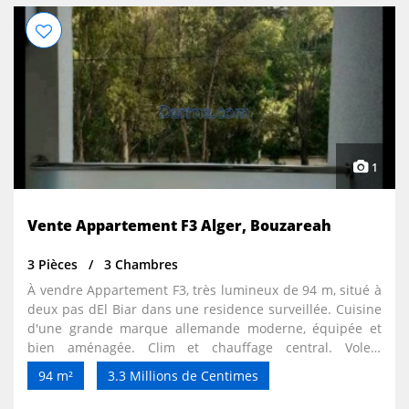
1
Vente Appartement F3 Alger, Bouzareah
3 Pièces
3 Chambres
À vendre Appartement F3, très lumineux de 94 m, situé à
deux pas dEl Biar dans une residence surveillée. Cuisine
d'une grande marque allemande moderne, équipée et
bien aménagée. Clim et chauffage central. Volets
électriques avec télécommande, double vitrage. 2
94 m²
3.3 Millions de Centimes
immenses dressings. Toilettes et salle de bains séparées
et modernes. Ascenseur. Visiophone. Caméras de