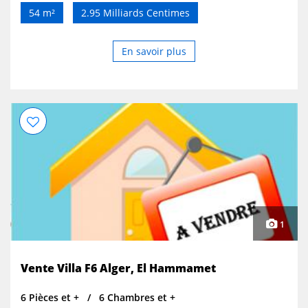
ascenseur envoi de rénovation. Fenêtre électrique refait
54 m²
2.95 Milliards Centimes
à neuf et eau 24/24 avec cisterne. Prix demandé 2.95
milliards légèrement négociable. Pour les visites et les
informations contacter youcef au zéro cinq six un trois
En savoir plus
trois trois quatre quatre deux .
1
Vente Villa F6 Alger, El Hammamet
6 Pièces et +
6 Chambres et +