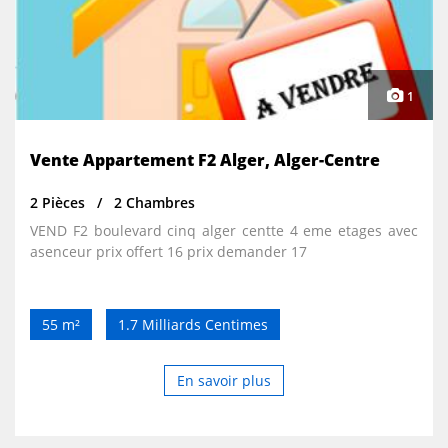
1
Vente Appartement F2 Alger, Alger-Centre
2 Pièces
2 Chambres
VEND F2 boulevard cinq alger centte 4 eme etages avec
asenceur prix offert 16 prix demander 17
55 m²
1.7 Milliards Centimes
En savoir plus