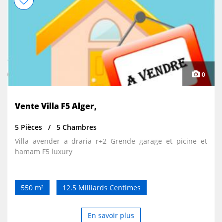
centre ville Alger , à proximité métro et gare de train .
Nous vous souhaitons les bienvenus
0
Vente Villa F5 Alger,
5 Pièces
5 Chambres
Villa avender a draria r+2 Grende garage et picine et
hamam F5 luxury
550 m²
12.5 Milliards Centimes
En savoir plus