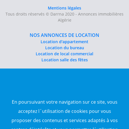
Mentions légales
Tous droits réservés © Darrna 2020 - Annonces immobilières
Algérie
NOS ANNONCES DE LOCATION
Location d'appartement
Location du bureau
Location de local commercial
Location salle des fêtes
NOS ANNONCES DE VENTE
Vente d'appartement
Vente entrepôt
Vente terrain
Sitemap
En poursuivant votre navigation sur ce site, vous
acceptez l´utilisation de cookies pour vous
TOP WILAYA
proposer des contenus et services adaptés à vos
Annonce à 16-Alger
Annonce à 23-Annaba