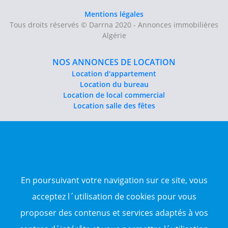
Mentions légales
Tous droits réservés © Darrna 2020 - Annonces immobilières
Algérie
NOS ANNONCES DE LOCATION
Location d'appartement
Location du bureau
Location de local commercial
Location salle des fêtes
NOS ANNONCES DE VENTE
Vente d'appartement
Vente entrepôt
Vente terrain
Sitemap
En poursuivant votre navigation sur ce site, vous
acceptez l´utilisation de cookies pour vous
TOP WILAYA
proposer des contenus et services adaptés à vos
Annonce à 16-Alger
Annonce à 23-Annaba