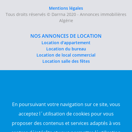
Mentions légales
Tous droits réservés © Darrna 2020 - Annonces immobilières
Algérie
NOS ANNONCES DE LOCATION
Location d'appartement
Location du bureau
Location de local commercial
Location salle des fêtes
NOS ANNONCES DE VENTE
Vente d'appartement
Vente entrepôt
Vente terrain
Sitemap
En poursuivant votre navigation sur ce site, vous
acceptez l´utilisation de cookies pour vous
TOP WILAYA
proposer des contenus et services adaptés à vos
Annonce à 16-Alger
Annonce à 23-Annaba