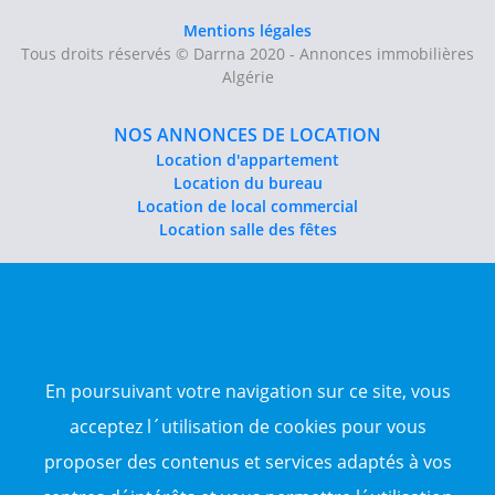
Mentions légales
Tous droits réservés © Darrna 2020 - Annonces immobilières
Algérie
NOS ANNONCES DE LOCATION
Location d'appartement
Location du bureau
Location de local commercial
Location salle des fêtes
NOS ANNONCES DE VENTE
Vente d'appartement
Vente entrepôt
Vente terrain
Sitemap
En poursuivant votre navigation sur ce site, vous
acceptez l´utilisation de cookies pour vous
TOP WILAYA
proposer des contenus et services adaptés à vos
Annonce à 16-Alger
Annonce à 23-Annaba