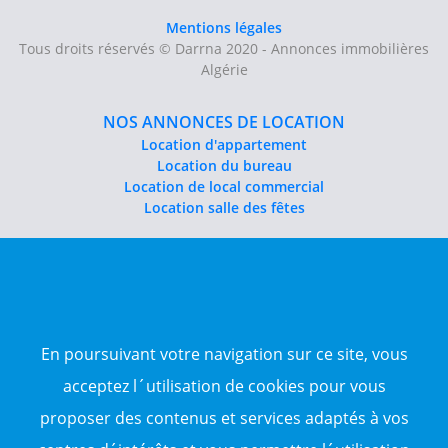
Mentions légales
Tous droits réservés © Darrna 2020 - Annonces immobilières
Algérie
NOS ANNONCES DE LOCATION
Location d'appartement
Location du bureau
Location de local commercial
Location salle des fêtes
NOS ANNONCES DE VENTE
Vente d'appartement
Vente entrepôt
Vente terrain
Sitemap
En poursuivant votre navigation sur ce site, vous
acceptez l´utilisation de cookies pour vous
TOP WILAYA
proposer des contenus et services adaptés à vos
Annonce à 16-Alger
Annonce à 23-Annaba