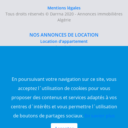
Mentions légales
Tous droits réservés © Darrna 2020 - Annonces immobilières
Algérie
NOS ANNONCES DE LOCATION
Location d'appartement
Location du bureau
Location de local commercial
Location salle des fêtes
NOS ANNONCES DE VENTE
En poursuivant votre navigation sur ce site, vous
Vente d'appartement
Vente entrepôt
acceptez l´utilisation de cookies pour vous
Vente terrain
proposer des contenus et services adaptés à vos
Sitemap
centres d´intérêts et vous permettre l´utilisation
TOP WILAYA
de boutons de partages sociaux.
En savior plus
Annonce à 16-Alger
Annonce à 23-Annaba