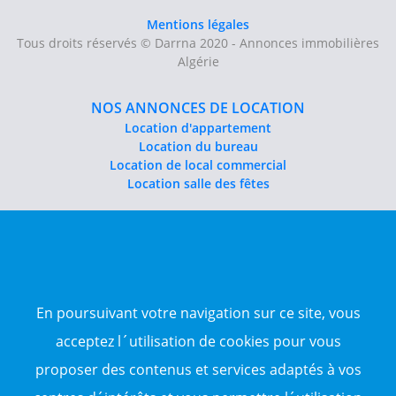
Mentions légales
Tous droits réservés © Darrna 2020 - Annonces immobilières
Algérie
NOS ANNONCES DE LOCATION
Location d'appartement
Location du bureau
Location de local commercial
Location salle des fêtes
NOS ANNONCES DE VENTE
Vente d'appartement
Vente entrepôt
Vente terrain
Sitemap
En poursuivant votre navigation sur ce site, vous
acceptez l´utilisation de cookies pour vous
TOP WILAYA
proposer des contenus et services adaptés à vos
Annonce à 16-Alger
Annonce à 23-Annaba