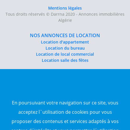
Mentions légales
Tous droits réservés © Darrna 2020 - Annonces immobilières
Algérie
NOS ANNONCES DE LOCATION
Location d'appartement
Location du bureau
Location de local commercial
Location salle des fêtes
NOS ANNONCES DE VENTE
Vente d'appartement
Vente entrepôt
Vente terrain
Sitemap
En poursuivant votre navigation sur ce site, vous
acceptez l´utilisation de cookies pour vous
TOP WILAYA
proposer des contenus et services adaptés à vos
Annonce à 16-Alger
Annonce à 23-Annaba