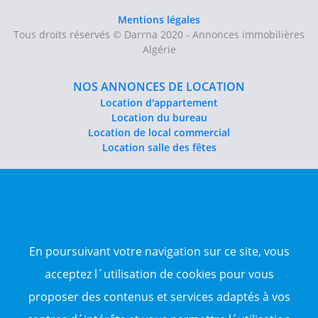
Mentions légales
Tous droits réservés © Darrna 2020 - Annonces immobilières
Algérie
NOS ANNONCES DE LOCATION
Location d'appartement
Location du bureau
Location de local commercial
Location salle des fêtes
NOS ANNONCES DE VENTE
Vente d'appartement
Vente entrepôt
Vente terrain
Sitemap
En poursuivant votre navigation sur ce site, vous
acceptez l´utilisation de cookies pour vous
TOP WILAYA
proposer des contenus et services adaptés à vos
Annonce à 16-Alger
Annonce à 23-Annaba