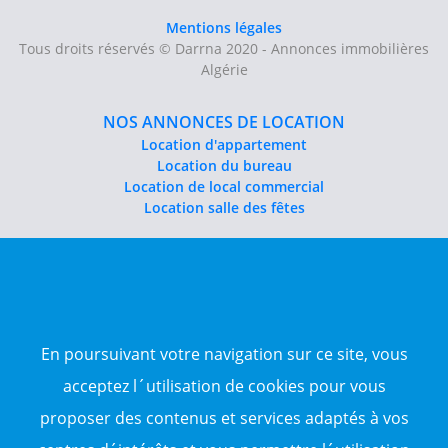
Mentions légales
Tous droits réservés © Darrna 2020 - Annonces immobilières
Algérie
NOS ANNONCES DE LOCATION
Location d'appartement
Location du bureau
Location de local commercial
Location salle des fêtes
NOS ANNONCES DE VENTE
Vente d'appartement
Vente entrepôt
Vente terrain
Sitemap
En poursuivant votre navigation sur ce site, vous
acceptez l´utilisation de cookies pour vous
TOP WILAYA
proposer des contenus et services adaptés à vos
Annonce à 16-Alger
Annonce à 23-Annaba