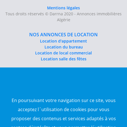
Mentions légales
Tous droits réservés © Darrna 2020 - Annonces immobilières
Algérie
NOS ANNONCES DE LOCATION
Location d'appartement
Location du bureau
Location de local commercial
Location salle des fêtes
NOS ANNONCES DE VENTE
Vente d'appartement
Vente entrepôt
Vente terrain
Sitemap
En poursuivant votre navigation sur ce site, vous
acceptez l´utilisation de cookies pour vous
TOP WILAYA
proposer des contenus et services adaptés à vos
Annonce à 16-Alger
Annonce à 23-Annaba