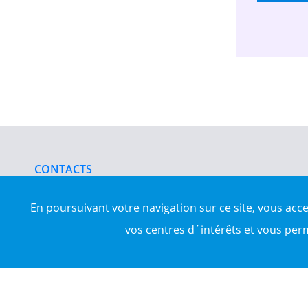
CONTACTS
nous contacter
www.darrna.com
En poursuivant votre navigation sur ce site, vous acc
vos centres d´intérêts et vous per
Mentions légales
Tous droits réservés © Darrna 2020 - Annonces immobilièr