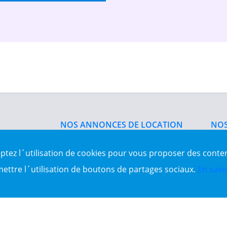
NOS ANNONCES DE LOCATION
NOS
Location d'appartement
Vent
Location du bureau
Vent
eptez l´utilisation de cookies pour vous proposer des conte
Location de local commercial
Vent
Location salle des fêtes
Sit
mettre l´utilisation de boutons de partages sociaux.
En savi
es Algérie