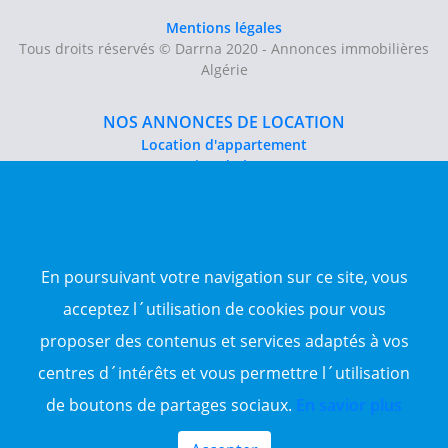
Mentions légales
Tous droits réservés © Darrna 2020 - Annonces immobilières
Algérie
NOS ANNONCES DE LOCATION
Location d'appartement
Location du bureau
Location de local commercial
Location salle des fêtes
NOS ANNONCES DE VENTE
En poursuivant votre navigation sur ce site, vous
Vente d'appartement
Vente entrepôt
acceptez l´utilisation de cookies pour vous
Vente terrain
proposer des contenus et services adaptés à vos
Sitemap
centres d´intérêts et vous permettre l´utilisation
TOP WILAYA
de boutons de partages sociaux.
En savior plus
Annonce à 16-Alger
Annonce à 23-Annaba