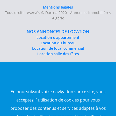
Mentions légales
Tous droits réservés © Darrna 2020 - Annonces immobilières
Algérie
NOS ANNONCES DE LOCATION
Location d'appartement
Location du bureau
Location de local commercial
Location salle des fêtes
NOS ANNONCES DE VENTE
Vente d'appartement
Vente entrepôt
Vente terrain
Sitemap
En poursuivant votre navigation sur ce site, vous
acceptez l´utilisation de cookies pour vous
TOP WILAYA
proposer des contenus et services adaptés à vos
Annonce à 16-Alger
Annonce à 23-Annaba