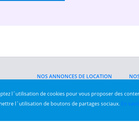
NOS ANNONCES DE LOCATION
NOS
Location d'appartement
Vent
Location du bureau
Vent
eptez l´utilisation de cookies pour vous proposer des conte
Location de local commercial
Vent
Location salle des fêtes
Sit
mettre l´utilisation de boutons de partages sociaux.
En savi
es Algérie