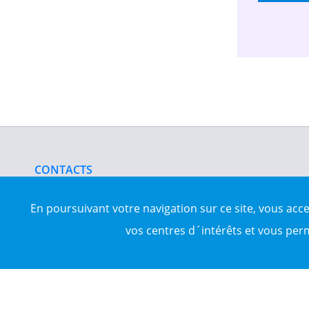
CONTACTS
nous contacter
www.darrna.com
En poursuivant votre navigation sur ce site, vous acc
vos centres d´intérêts et vous per
Mentions légales
Tous droits réservés © Darrna 2020 - Annonces immobilièr