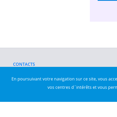
CONTACTS
nous contacter
www.darrna.com
En poursuivant votre navigation sur ce site, vous acc
vos centres d´intérêts et vous per
Mentions légales
Tous droits réservés © Darrna 2020 - Annonces immobilièr