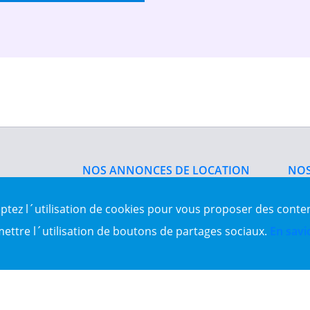
NOS ANNONCES DE LOCATION
NOS
Location d'appartement
Vent
Location du bureau
Vent
eptez l´utilisation de cookies pour vous proposer des conte
Location de local commercial
Vent
Location salle des fêtes
Sit
mettre l´utilisation de boutons de partages sociaux.
En savi
es Algérie