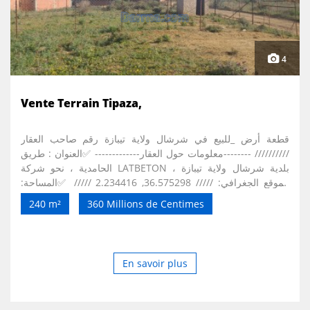
4
Vente Terrain Tipaza,
قطعة​ أرض _للبيع في شرشال ولاية تيبازة رقم صاحب العقار
////////// --------معلومات حول العقار------------- ✅العنوان : طريق
الحامدية ، نحو شركة LATBETON ، بلدية شرشال ولاية تيبازة
الموقع الجغرافي: ///// 36.575298, 2.234416 ///// ✅المساحة:
240م² ✅الوثائق: عقد موثق ، مشهر في المحافظة العقارية ✅️يقع
240 m²
360 Millions de Centimes
بحي هادئ ✅️منطقة مميزة ✅السعر :360 مليون ✅أرض مسطحة ،
الطريق الرئيسية ✅فرصة لا تعوض: البحر و المحيط الرائع
En savoir plus