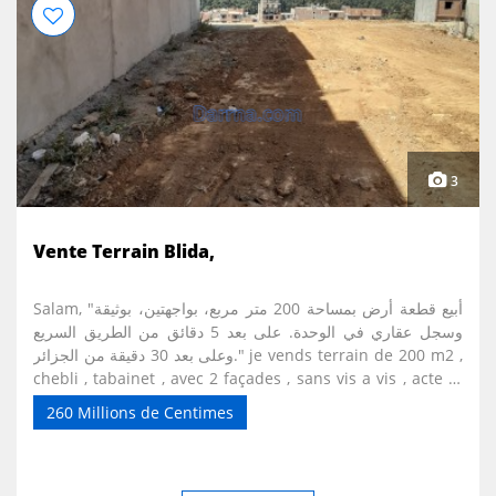
3
Vente Terrain Blida,
Salam, "أبيع قطعة أرض بمساحة 200 متر مربع، بواجهتين، بوثيقة
وسجل عقاري في الوحدة. على بعد 5 دقائق من الطريق السريع
وعلى بعد 30 دقيقة من الجزائر." je vends terrain de 200 m2 ,
chebli , tabainet , avec 2 façades , sans vis a vis , acte et
livret foncier dans l'indivision. a 5 minute de l'autoroute
260 Millions de Centimes
et a 30 minutes d'Alger prix 560 U