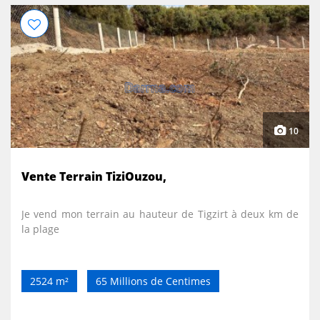
10
Vente Terrain TiziOuzou,
Je vend mon terrain au hauteur de Tigzirt à deux km de
la plage
2524 m²
65 Millions de Centimes