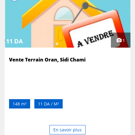
11 DA
1
Vente Terrain Oran, Sidi Chami
148 m²
11 DA / M²
En savoir plus