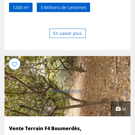
locatif • Vente directe du propriétaire, sans
1200 m²
3 Millions de Centimes
intermédiaires Tous situés à Yakouren (Tizi Ouzou) avec
acte en règle. Les terrains sont constructibles, bien
desservis (eau, électricité, route goudronnée). Idéal pour
résidence principale, projet familial, ou investissement.
En savoir plus
10
Vente Terrain F4 Boumerdès,