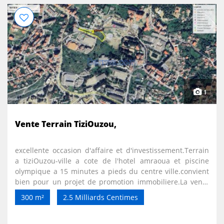
1
Vente Terrain TiziOuzou,
excellente occasion d'affaire et d'investissement.Terrain
a tiziOuzou-ville a cote de l'hotel amraoua et piscine
olympique a 15 minutes a pieds du centre ville.convient
bien pour un projet de promotion immobiliere.La vente
se fera dans l'indivision.le terrain est situé a l'interieure
300 m²
2.5 Milliards Centimes
d'une grande parcelle.terrain bien d'héritage