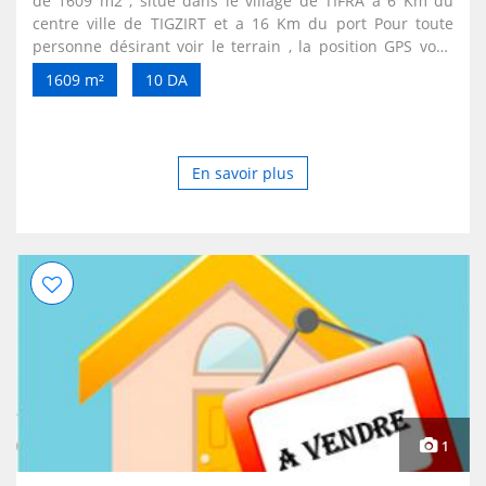
de 1609 m2 , situé dans le village de TIFRA a 6 Km du
centre ville de TIGZIRT et a 16 Km du port Pour toute
personne désirant voir le terrain , la position GPS vous
sera communiqué en me contactant au 0560742567 ( tél
1609 m²
10 DA
et WhatsApp ) Possibilité de partenariat / ouvert a toute
autre proposition NB/ Il s'agit d'un terrain URBANISE et
avec ACTE de propriété. Réseaux de viabilité existants (
AEP -ELECTRICITE-GAZ - VOIRIE )1609
En savoir plus
1