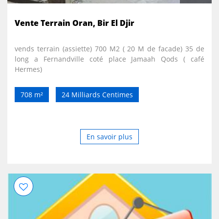
Vente Terrain Oran, Bir El Djir
vends terrain (assiette) 700 M2 ( 20 M de facade) 35 de
long a Fernandville coté place Jamaah Qods ( café
Hermes)
708 m²
24 Milliards Centimes
En savoir plus