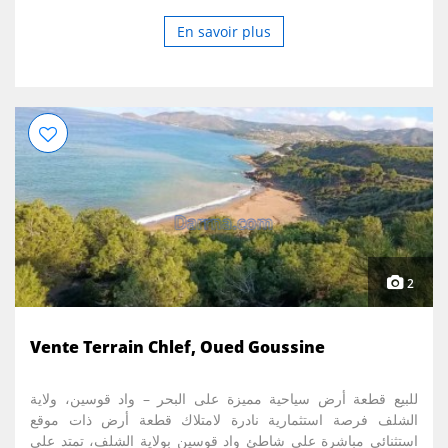
En savoir plus
2
Vente Terrain Chlef, Oued Goussine
للبيع قطعة أرض سياحية مميزة على البحر – واد قوسين، ولاية
الشلف فرصة استثمارية نادرة لامتلاك قطعة أرض ذات موقع
استثنائي مباشرة على شاطئ واد قوسين بولاية الشلف، تمتد على