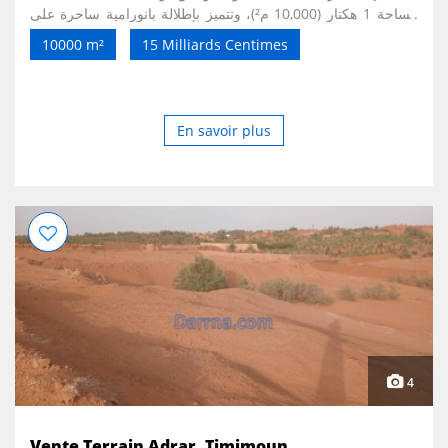
مساحة 1 هكتار (10,000 م²)، وتتميز بإطلالة بانورامية ساحرة على
البحر والطبيعة الخلابة. مميزات العقار: ✅ مساحة إجمالية: 1 هكتار
10000 m²
15 Milliards Centimes
(10,000 م²). ✅ موقع استراتيجي في منطقة واد قوسين – ولاية
الشلف. ✅ واجهة وإطلالة مباشرة على الشاطئ. ✅ محيط طبيعي
هادئ يجمع بين البحر والغابات. ✅ مناسب للاستثمار السياحي أو
إنشاء منتجع، فندق، إقامة سياحية أو مشروع ترفيهي. ✅ منطقة ذات
En savoir plus
مؤهلات سياحية واعدة وقيمة عقارية متزايدة. إذا كنت تبحث عن
عقار مميز للاستثمار أو لإنجاز مشروع سياحي ناجح، فهذه الأرض
تمثل فرصة حقيقية في واحدة من أجمل المناطق الساحلية.
4
Vente Terrain Adrar, Timimoun