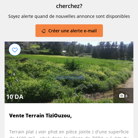
cherchez?
Document d' arpentage cadastral. Plan d' implantation et
plan parcellaire signé par l urbanisme.+ Cahier de
Soyez alerte quand de nouvelles annonce sont disponibles
charge. Livret foncier pour chaque lot.Contactez le
propriétaire au 0661510228. A Alger
Créer une alerte e-mail
10 DA
8
Vente Terrain TiziOuzou,
Terrain plat ( voir phot en pièce jointe ) d'une superficie