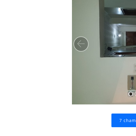
Precedent
7 cham