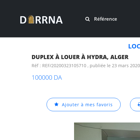
Référence
LOC
DUPLEX À LOUER À HYDRA, ALGER
Réf : REF/20200323105710 , publiée le 23 mars 2020
100000 DA
Ajouter à mes favoris