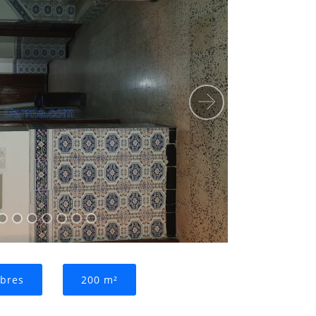
Suivant
bres
200 m²