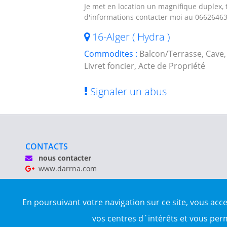
Je met en location un magnifique duplex, 
d'informations contacter moi au 0662646
16-Alger ( Hydra )
Commodites :
Balcon/Terrasse, Cave,
Livret foncier, Acte de Propriété
Signaler un abus
CONTACTS
nous contacter
www.darrna.com
Mentions légales
En poursuivant votre navigation sur ce site, vous acc
Tous droits réservés © Darrna 2020 - Annonces immobilièr
vos centres d´intérêts et vous per