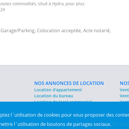
toutes commodités, situé à Hydra, pour plus
329
 Garage/Parking, Colocation acceptée, Acte notarié,
NOS ANNONCES DE LOCATION
NOS
Location d'appartement
Vent
Location du bureau
Vent
Location de local commercial
Vent
Location salle des fêtes
Sit
eptez l´utilisation de cookies pour vous proposer des conte
es Algérie
mettre l´utilisation de boutons de partages sociaux.
En savi