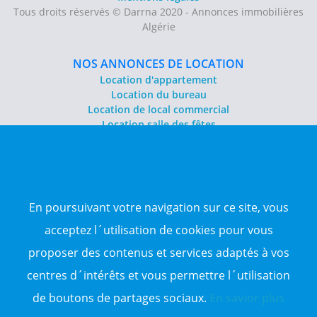
Tous droits réservés © Darrna 2020 - Annonces immobilières
Algérie
NOS ANNONCES DE LOCATION
Location d'appartement
Location du bureau
Location de local commercial
Location salle des fêtes
NOS ANNONCES DE VENTE
Vente d'appartement
Vente entrepôt
En poursuivant votre navigation sur ce site, vous
Vente terrain
Sitemap
acceptez l´utilisation de cookies pour vous
proposer des contenus et services adaptés à vos
TOP WILAYA
centres d´intérêts et vous permettre l´utilisation
Annonce à 16-Alger
Annonce à 23-Annaba
de boutons de partages sociaux.
En savior plus
Annonce à 06-Béjaïa