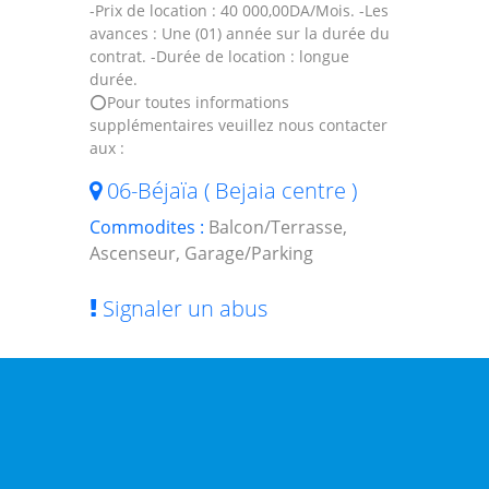
-Prix de location : 40 000,00DA/Mois. -Les
avances : Une (01) année sur la durée du
contrat. -Durée de location : longue
durée.
⭕️Pour toutes informations
supplémentaires veuillez nous contacter
aux :
06-Béjaïa ( Bejaia centre )
Commodites :
Balcon/Terrasse,
Ascenseur, Garage/Parking
Signaler un abus