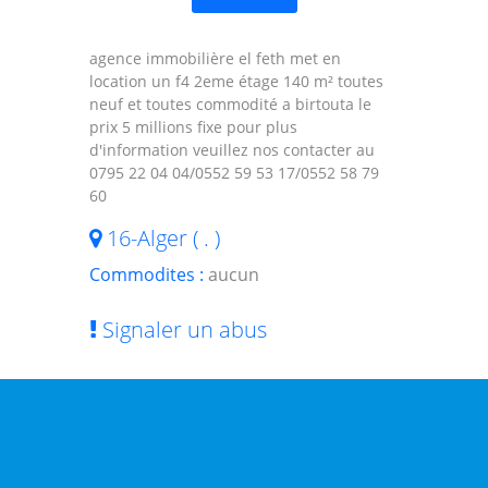
agence immobilière el feth met en
location un f4 2eme étage 140 m² toutes
neuf et toutes commodité a birtouta le
prix 5 millions fixe pour plus
d'information veuillez nos contacter au
0795 22 04 04/0552 59 53 17/0552 58 79
60
16-Alger ( . )
Commodites :
aucun
Signaler un abus