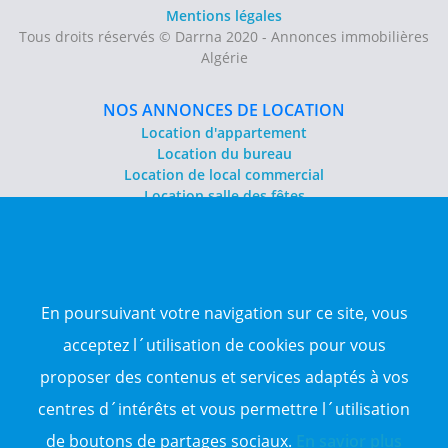
Mentions légales
Tous droits réservés © Darrna 2020 - Annonces immobilières
Algérie
NOS ANNONCES DE LOCATION
Location d'appartement
Location du bureau
Location de local commercial
Location salle des fêtes
NOS ANNONCES DE VENTE
Vente d'appartement
Vente entrepôt
En poursuivant votre navigation sur ce site, vous
Vente terrain
Sitemap
acceptez l´utilisation de cookies pour vous
proposer des contenus et services adaptés à vos
TOP WILAYA
centres d´intérêts et vous permettre l´utilisation
Annonce à 16-Alger
Annonce à 23-Annaba
de boutons de partages sociaux.
En savior plus