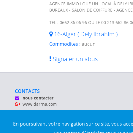
AGENCE IMMO LOUE UN LOCAL À DELY IB
BUREAUX - SALON DE COIFFURE - AGENCE
TEL : 0662 86 06 96 OU LE 00 213 662 86 0
16-Alger ( Dely Ibrahim )
Commodites :
aucun
Signaler un abus
CONTACTS
nous contacter
www.darrna.com
Mentions légales
En poursuivant votre navigation sur ce site, vous acc
Tous droits réservés © Darrna 2020 - Annonces immobilièr