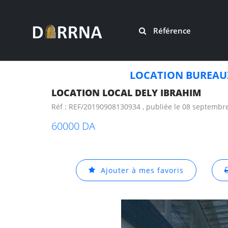
Référence
LOCATION BUREAU
LOCATION LOCAL DELY IBRAHIM
Réf : REF/20190908130934 , publiée le 08 septembr
60000 DA
Ajouter à mes favoris