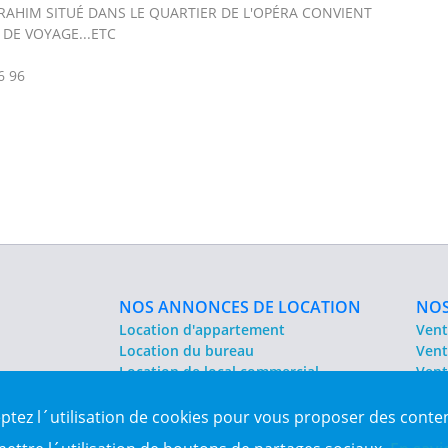
RAHIM SITUÉ DANS LE QUARTIER DE L'OPÉRA CONVIENT
 DE VOYAGE...ETC
6 96
NOS ANNONCES DE LOCATION
NOS
Location d'appartement
Vent
Location du bureau
Vent
Location de local commercial
Vent
Location salle des fêtes
Sit
eptez l´utilisation de cookies pour vous proposer des conte
es Algérie