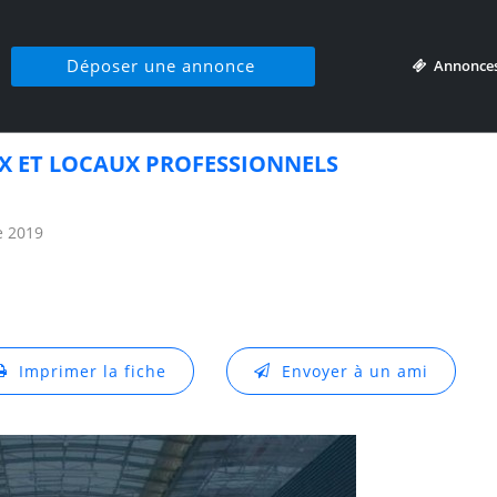
Déposer une annonce
Annonce
X ET LOCAUX PROFESSIONNELS
e 2019
Imprimer la fiche
Envoyer à un ami