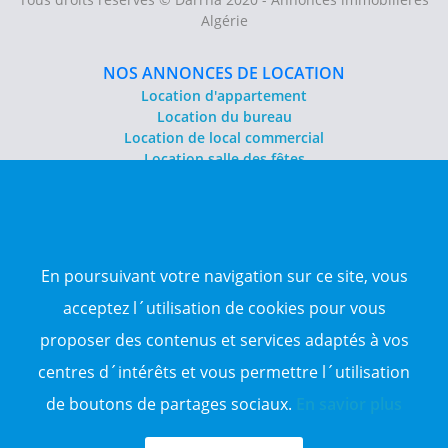
Algérie
NOS ANNONCES DE LOCATION
Location d'appartement
Location du bureau
Location de local commercial
Location salle des fêtes
NOS ANNONCES DE VENTE
Vente d'appartement
Vente entrepôt
En poursuivant votre navigation sur ce site, vous
Vente terrain
Sitemap
acceptez l´utilisation de cookies pour vous
proposer des contenus et services adaptés à vos
TOP WILAYA
centres d´intérêts et vous permettre l´utilisation
Annonce à 16-Alger
Annonce à 23-Annaba
de boutons de partages sociaux.
En savior plus
Annonce à 06-Béjaïa
Annonce à 31-Oran