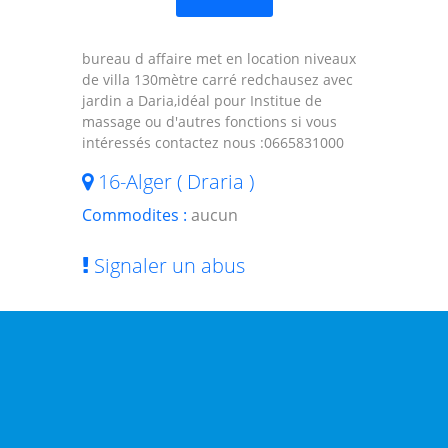
bureau d affaire met en location niveaux
de villa 130mètre carré redchausez avec
jardin a Daria,idéal pour Institue de
massage ou d'autres fonctions si vous
intéressés contactez nous :0665831000
16-Alger ( Draria )
Commodites :
aucun
Signaler un abus