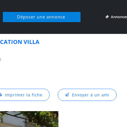
Déposer une annonce
Annonce
CATION VILLA
0
Imprimer la fiche
Envoyer à un ami