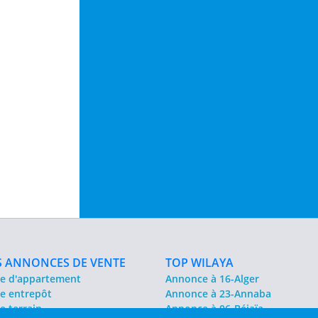
 ANNONCES DE VENTE
TOP WILAYA
e d'appartement
Annonce à 16-Alger
e entrepôt
Annonce à 23-Annaba
e terrain
Annonce à 06-Béjaïa