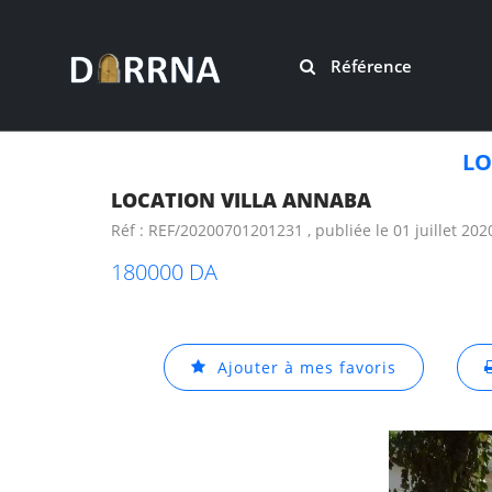
Référence
LO
LOCATION VILLA ANNABA
Réf : REF/20200701201231 , publiée le 01 juillet 202
180000 DA
Ajouter à mes favoris