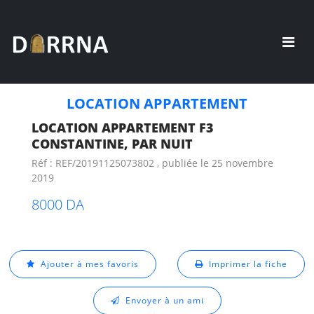
LOCATION APPARTEMENT
LOCATION APPARTEMENT F3
CONSTANTINE, PAR NUIT
Réf : REF/20191125073802 , publiée le 25 novembre
2019
8000 DA
Ajouter à mes favoris
Imprimer la fiche
Envoyer à un ami