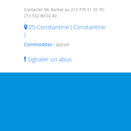
Contacter Mr Barkat au 213 770 51 35 70 :
213 552 80 02 40
25-Constantine ( Constantine
)
Commodites :
aucun
Signaler un abus