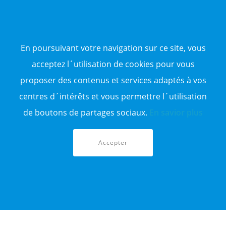
NOS ANNONCES DE VENTE
Vente d'appartement
Vente entrepôt
En poursuivant votre navigation sur ce site, vous
Vente terrain
Sitemap
acceptez l´utilisation de cookies pour vous
proposer des contenus et services adaptés à vos
TOP WILAYA
centres d´intérêts et vous permettre l´utilisation
Annonce à 16-Alger
Annonce à 23-Annaba
de boutons de partages sociaux.
En savior plus
Annonce à 06-Béjaïa
Annonce à 31-Oran
Annonce à 15-TiziOuzou
Accepter