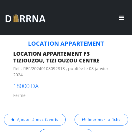
LOCATION APPARTEMENT
LOCATION APPARTEMENT F3
TIZIOUZOU, TIZI OUZOU CENTRE
Réf : REF/20240108092813 , publiée le 08 janvier
2024
18000 DA
Ferme
Ajouter à mes favoris
Imprimer la fiche