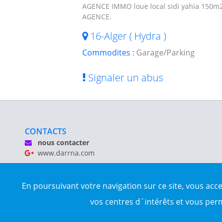
AGENCE IMMO loue local sidi yahia 150m2,
AGENCE.
16-Alger ( Hydra )
Commodites :
Garage/Parking
Signaler un abus
CONTACTS
nous contacter
www.darrna.com
Mentions légales
En poursuivant votre navigation sur ce site, vous acc
Tous droits réservés © Darrna 2020 - Annonces immobilièr
vos centres d´intérêts et vous per