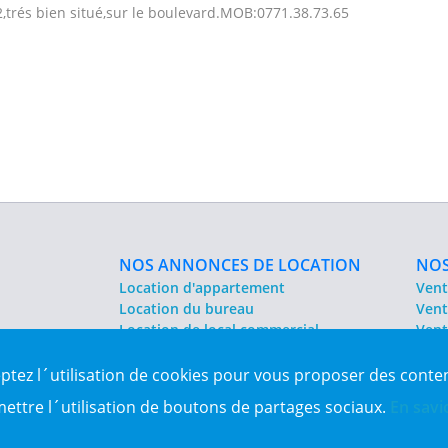
trés bien situé,sur le boulevard.MOB:0771.38.73.65
NOS ANNONCES DE LOCATION
NOS
Location d'appartement
Vent
Location du bureau
Vent
Location de local commercial
Vent
Location salle des fêtes
Sit
eptez l´utilisation de cookies pour vous proposer des conte
es Algérie
mettre l´utilisation de boutons de partages sociaux.
En savi