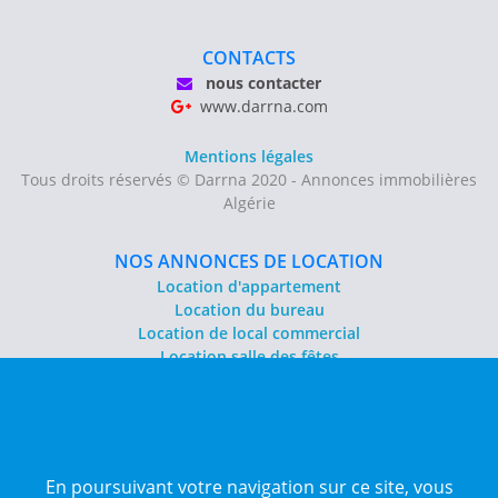
CONTACTS
nous contacter
www.darrna.com
Mentions légales
Tous droits réservés © Darrna 2020 - Annonces immobilières
Algérie
NOS ANNONCES DE LOCATION
Location d'appartement
Location du bureau
Location de local commercial
Location salle des fêtes
NOS ANNONCES DE VENTE
Vente d'appartement
Vente entrepôt
En poursuivant votre navigation sur ce site, vous
Vente terrain