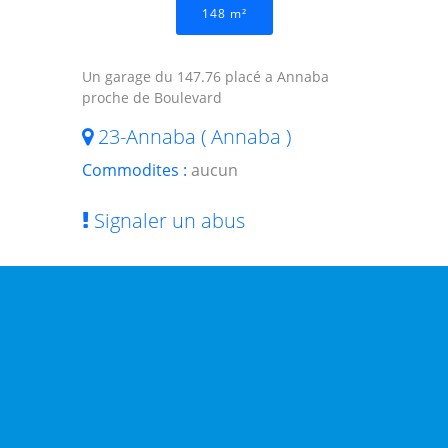
148 m²
Un garage du 147.76 placé a Annaba
proche de Boulevard
23-Annaba ( Annaba )
Commodites :
aucun
Signaler un abus