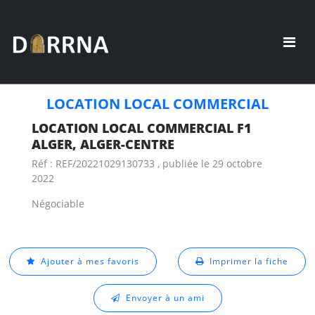
LOCATION LOCAL COMMERCIAL
LOCATION LOCAL COMMERCIAL F1
ALGER, ALGER-CENTRE
Réf : REF/20221029130733 , publiée le 29 octobre
2022
Négociable
Ajouter à mes favoris
Imprimer la fiche
Envoyer à un ami