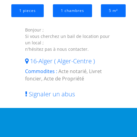
1 pieces
1 chambres
5 m²
Bonjour ;
Si vous cherchez un bail de location pour
un local ;
n'hésitez pas à nous contacter.
16-Alger ( Alger-Centre )
Commodites :
Acte notarié, Livret
foncier, Acte de Propriété
Signaler un abus