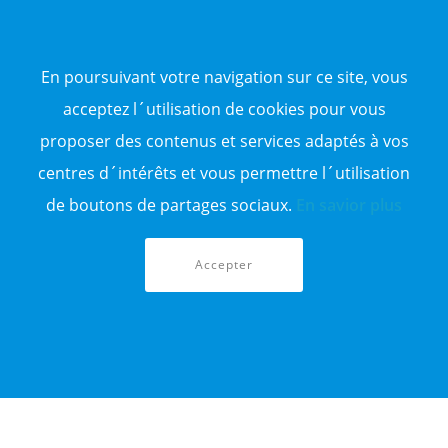
NOS ANNONCES DE VENTE
Vente d'appartement
Vente entrepôt
En poursuivant votre navigation sur ce site, vous
Vente terrain
Sitemap
acceptez l´utilisation de cookies pour vous
proposer des contenus et services adaptés à vos
TOP WILAYA
centres d´intérêts et vous permettre l´utilisation
Annonce à 16-Alger
Annonce à 23-Annaba
de boutons de partages sociaux.
En savior plus
Annonce à 06-Béjaïa
Annonce à 31-Oran
Annonce à 15-TiziOuzou
Accepter