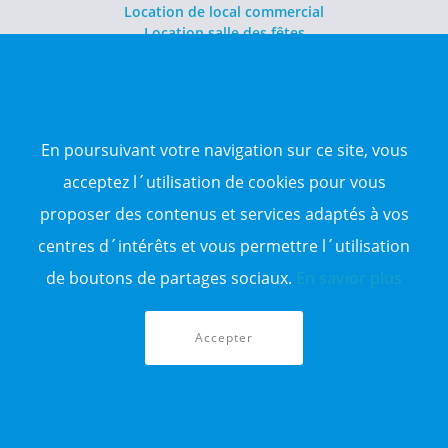
Location de local commercial
Location salle des fêtes
NOS ANNONCES DE VENTE
Vente d'appartement
Vente entrepôt
En poursuivant votre navigation sur ce site, vous
Vente terrain
Sitemap
acceptez l´utilisation de cookies pour vous
proposer des contenus et services adaptés à vos
TOP WILAYA
centres d´intérêts et vous permettre l´utilisation
Annonce à 16-Alger
Annonce à 23-Annaba
de boutons de partages sociaux.
En savior plus
Annonce à 06-Béjaïa
Annonce à 31-Oran
Annonce à 15-TiziOuzou
Accepter