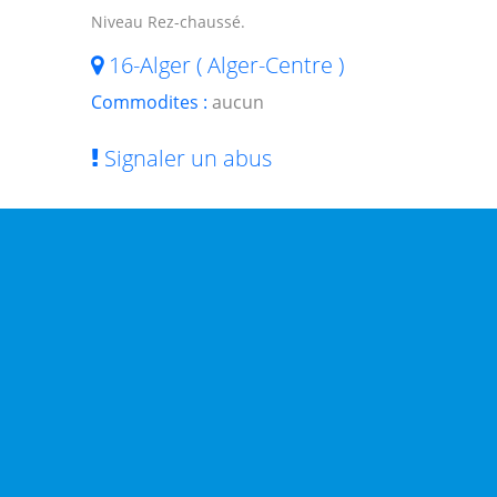
Niveau Rez-chaussé.
16-Alger ( Alger-Centre )
Commodites :
aucun
Signaler un abus