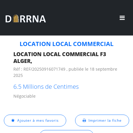
LOCATION LOCAL COMMERCIAL
LOCATION LOCAL COMMERCIAL F3
ALGER,
Réf : REF/20250916071749 , publiée le 18 septembre
2025
6.5 Millions de Centimes
Négociable
Ajouter à mes favoris
Imprimer la fiche