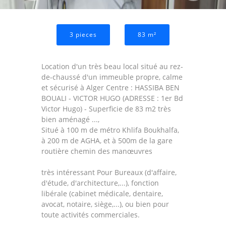
Precedent
Sui
3 pieces
83 m²
Location d'un très beau local situé au rez-
de-chaussé d'un immeuble propre, calme
et sécurisé à Alger Centre : HASSIBA BEN
BOUALI - VICTOR HUGO (ADRESSE : 1er Bd
Victor Hugo) - Superficie de 83 m2 très
bien aménagé ...,
Situé à 100 m de métro Khlifa Boukhalfa,
à 200 m de AGHA, et à 500m de la gare
routière chemin des manœuvres
très intéressant Pour Bureaux (d'affaire,
d'étude, d'architecture,...), fonction
libérale (cabinet médicale, dentaire,
avocat, notaire, siège,...), ou bien pour
toute activités commerciales.