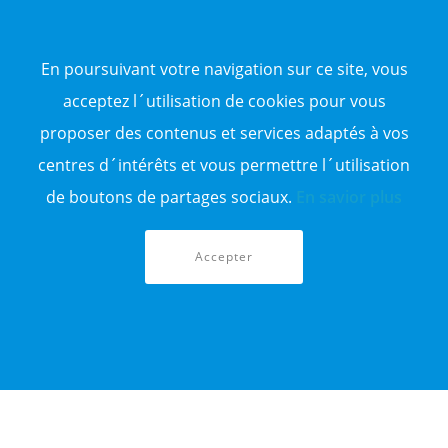
NOS ANNONCES DE VENTE
Vente d'appartement
Vente entrepôt
En poursuivant votre navigation sur ce site, vous
Vente terrain
Sitemap
acceptez l´utilisation de cookies pour vous
proposer des contenus et services adaptés à vos
TOP WILAYA
centres d´intérêts et vous permettre l´utilisation
Annonce à 16-Alger
Annonce à 23-Annaba
de boutons de partages sociaux.
En savior plus
Annonce à 06-Béjaïa
Annonce à 31-Oran
Annonce à 15-TiziOuzou
Accepter