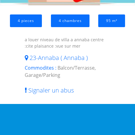
4 pieces
4 chambres
95 m²
a louer niveau de villa a annaba centre
:cite plaisance :vue sur mer
23-Annaba ( Annaba )
Commodites :
Balcon/Terrasse,
Garage/Parking
Signaler un abus