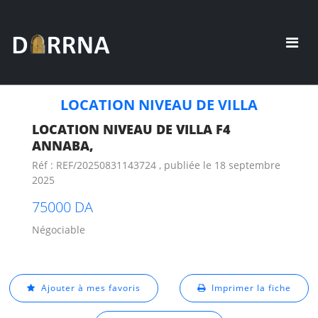
LOCATION NIVEAU DE VILLA
LOCATION NIVEAU DE VILLA F4
ANNABA,
Réf : REF/20250831143724 , publiée le 18 septembre
2025
75000 DA
Négociable
Ajouter à mes favoris
Imprimer la fiche