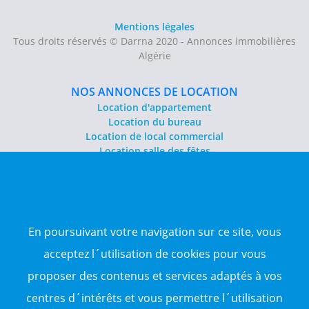
Mentions légales
Tous droits réservés © Darrna 2020 - Annonces immobilières
Algérie
NOS ANNONCES DE LOCATION
Location d'appartement
Location du bureau
Location de local commercial
Location salle des fêtes
NOS ANNONCES DE VENTE
Vente d'appartement
Vente entrepôt
En poursuivant votre navigation sur ce site, vous
Vente terrain
Sitemap
acceptez l´utilisation de cookies pour vous
proposer des contenus et services adaptés à vos
TOP WILAYA
centres d´intérêts et vous permettre l´utilisation
Annonce à 16-Alger