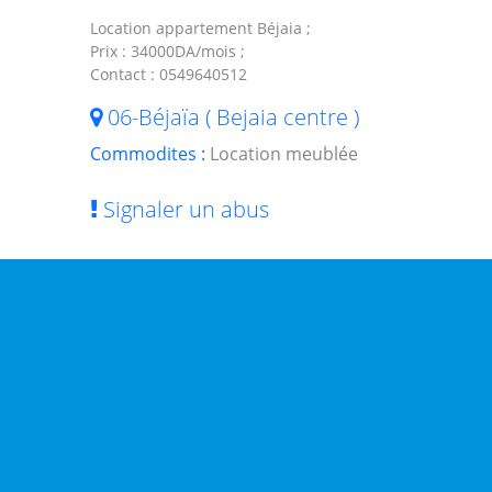
Location appartement Béjaia ;
Prix : 34000DA/mois ;
Contact : 0549640512
06-Béjaïa ( Bejaia centre )
Commodites :
Location meublée
Signaler un abus