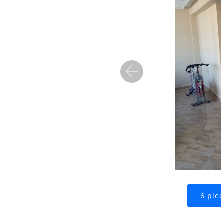
Precedent
6 pie