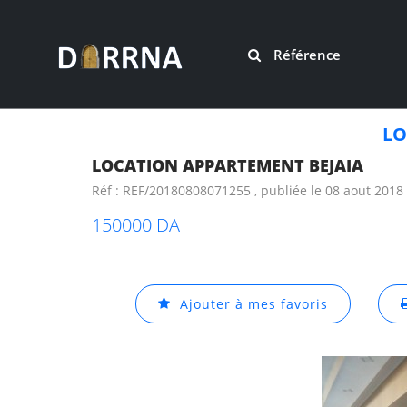
Référence
LO
LOCATION APPARTEMENT BEJAIA
Réf : REF/20180808071255 , publiée le 08 aout 2018
150000 DA
Ajouter à mes favoris