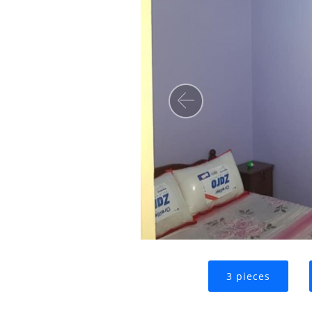
Precedent
3 pieces