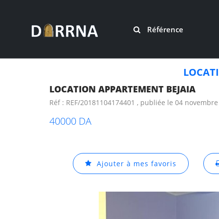
Référence
LOCAT
LOCATION APPARTEMENT BEJAIA
Réf : REF/20181104174401 , publiée le 04 novembre
40000 DA
Ajouter à mes favoris