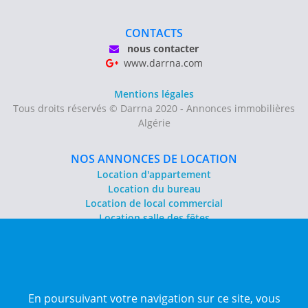
CONTACTS
nous contacter
www.darrna.com
Mentions légales
Tous droits réservés © Darrna 2020 - Annonces immobilières
Algérie
NOS ANNONCES DE LOCATION
Location d'appartement
Location du bureau
Location de local commercial
Location salle des fêtes
NOS ANNONCES DE VENTE
Vente d'appartement
Vente entrepôt
En poursuivant votre navigation sur ce site, vous
Vente terrain