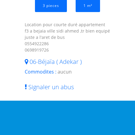
3 pieces
1 m²
Location pour courte duré appartement
f3 a bejaia ville sidi ahmed ,tr bien equipé
juste a l'aret de bus
0554922286
0698919726
06-Béjaïa ( Adekar )
Commodites :
aucun
Signaler un abus