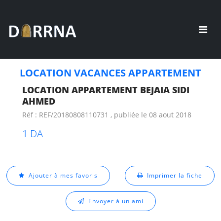
LOCATION VACANCES APPARTEMENT
LOCATION APPARTEMENT BEJAIA SIDI
AHMED
Réf : REF/20180808110731 , publiée le 08 aout 2018
1 DA
Ajouter à mes favoris
Imprimer la fiche
Envoyer à un ami