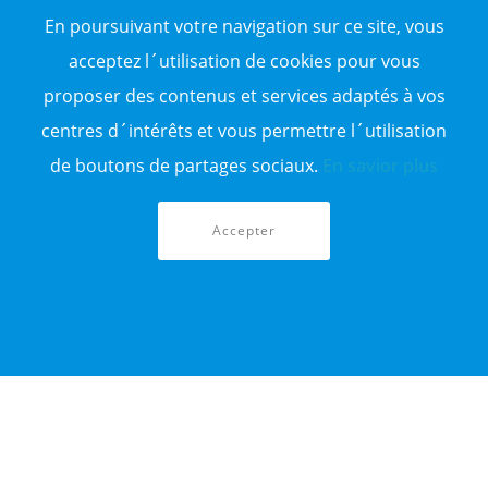
Vente entrepôt
En poursuivant votre navigation sur ce site, vous
Vente terrain
Sitemap
acceptez l´utilisation de cookies pour vous
proposer des contenus et services adaptés à vos
TOP WILAYA
centres d´intérêts et vous permettre l´utilisation
Annonce à 16-Alger
Annonce à 23-Annaba
de boutons de partages sociaux.
En savior plus
Annonce à 06-Béjaïa
Annonce à 31-Oran
Annonce à 15-TiziOuzou
Accepter