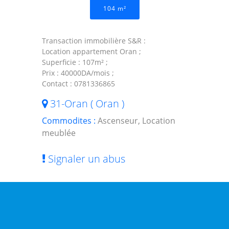
104 m²
Transaction immobilière S&R :
Location appartement Oran ;
Superficie : 107m² ;
Prix : 40000DA/mois ;
Contact : 0781336865
31-Oran ( Oran )
Commodites :
Ascenseur, Location
meublée
Signaler un abus