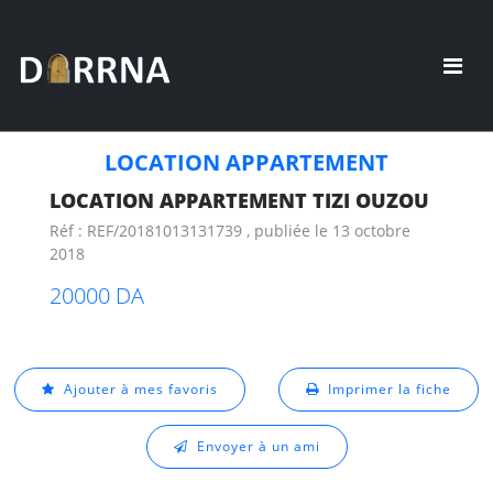
LOCATION APPARTEMENT
LOCATION APPARTEMENT TIZI OUZOU
Réf : REF/20181013131739 , publiée le 13 octobre
2018
20000 DA
Ajouter à mes favoris
Imprimer la fiche
Envoyer à un ami