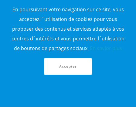
Vente entrepôt
En poursuivant votre navigation sur ce site, vous
Vente terrain
Sitemap
acceptez l´utilisation de cookies pour vous
proposer des contenus et services adaptés à vos
TOP WILAYA
centres d´intérêts et vous permettre l´utilisation
Annonce à 16-Alger
Annonce à 23-Annaba
de boutons de partages sociaux.
En savior plus
Annonce à 06-Béjaïa
Annonce à 31-Oran
Annonce à 15-TiziOuzou
Accepter