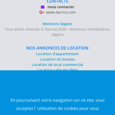
CONTACTS
nous contacter
www.darrna.com
Mentions légales
Tous droits réservés © Darrna 2020 - Annonces immobilières
Algérie
NOS ANNONCES DE LOCATION
Location d'appartement
Location du bureau
Location de local commercial
Location salle des fêtes
NOS ANNONCES DE VENTE
Vente d'appartement
Vente entrepôt
En poursuivant votre navigation sur ce site, vous
Vente terrain
Sitemap
acceptez l´utilisation de cookies pour vous