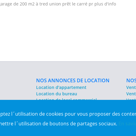
rage de 200 m2 à tred union prêt le carré pr plus d'info
NOS ANNONCES DE LOCATION
NOS
Location d'appartement
Vent
Location du bureau
Vent
Location de local commercial
Vent
Location salle des fêtes
Sit
eptez l´utilisation de cookies pour vous proposer des conte
es Algérie
mettre l´utilisation de boutons de partages sociaux.
En savi