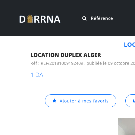
Référence
LO
LOCATION DUPLEX ALGER
Réf : REF/20181009192409 , publiée le 09 octobre 2
1 DA
Ajouter à mes favoris