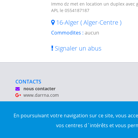
Immo dz met en location un duplex avec ga
APL le 0554187187
16-Alger ( Alger-Centre )
Commodites :
aucun
Signaler un abus
CONTACTS
nous contacter
www.darrna.com
Mentions légales
En poursuivant votre navigation sur ce site, vous acc
Tous droits réservés © Darrna 2020 - Annonces immobilièr
vos centres d´intérêts et vous per