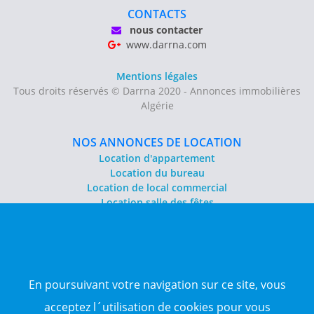
CONTACTS
nous contacter
www.darrna.com
Mentions légales
Tous droits réservés © Darrna 2020 - Annonces immobilières
Algérie
NOS ANNONCES DE LOCATION
Location d'appartement
Location du bureau
Location de local commercial
Location salle des fêtes
NOS ANNONCES DE VENTE
Vente d'appartement
Vente entrepôt
En poursuivant votre navigation sur ce site, vous
Vente terrain
Sitemap
acceptez l´utilisation de cookies pour vous