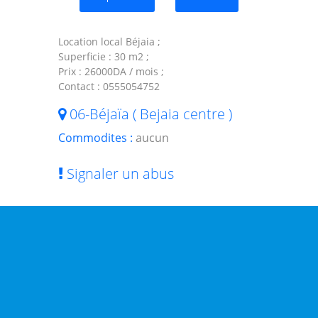
Location local Béjaia ;
Superficie : 30 m2 ;
Prix : 26000DA / mois ;
Contact : 0555054752
06-Béjaïa ( Bejaia centre )
Commodites :
aucun
Signaler un abus