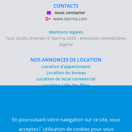
CONTACTS
nous contacter
www.darrna.com
Mentions légales
Tous droits réservés © Darrna 2020 - Annonces immobilières
Algérie
NOS ANNONCES DE LOCATION
Location d'appartement
Location du bureau
Location de local commercial
Location salle des fêtes
NOS ANNONCES DE VENTE
Vente d'appartement
Vente entrepôt
En poursuivant votre navigation sur ce site, vous
Vente terrain
Sitemap
acceptez l´utilisation de cookies pour vous