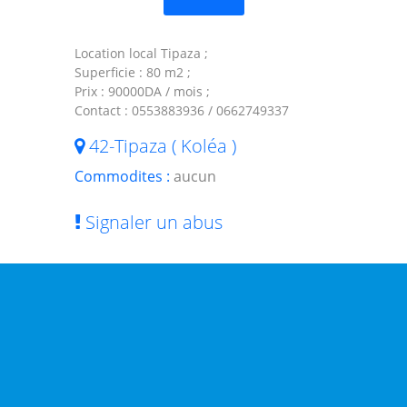
Location local Tipaza ;
Superficie : 80 m2 ;
Prix : 90000DA / mois ;
Contact : 0553883936 / 0662749337
42-Tipaza ( Koléa )
Commodites :
aucun
Signaler un abus