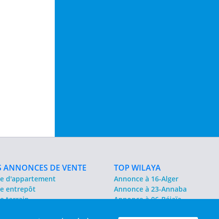
 ANNONCES DE VENTE
TOP WILAYA
e d'appartement
Annonce à 16-Alger
e entrepôt
Annonce à 23-Annaba
e terrain
Annonce à 06-Béjaïa
emap
Annonce à 31-Oran