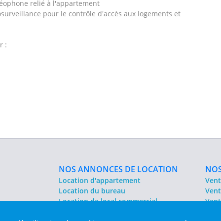
idéophone relié à l'appartement
osurveillance pour le contrôle d'accès aux logements et
r :
NOS ANNONCES DE LOCATION
NOS
Location d'appartement
Vent
Location du bureau
Vent
Location de local commercial
Vent
Location salle des fêtes
Sit