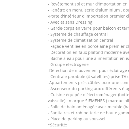
- Revêtement sol et mur d'importation en 
- Fenêtre en menuiserie d'aluminium , do
-Porte d'intérieur d'importation premier 
- Avec et sans Dressing
- Garde-corps en verre pour balcon et te
- Système de chauffage central
- Système de climatisation central
- Façade ventilée en porcelaine premier c
- Décoration en faux plafond moderne ave
- Bâche à eau pour une alimentation en e
- Groupe électrogène
-Détection de mouvement pour éclairage
- Centrale parabole (4 satellites) prise TV
-Appartements prés câblés pour une conn
- Ascenseur du parking aux différents ét
- Cuisine équipée d'électroménager (hotte,
vaisselle) : marque SIEMENES ( marque a
- Salle de bain aménagée avec meuble (bai
- Sanitaires et robinetterie de haute g
- Place de parking au sous-sol
*Sécurité: