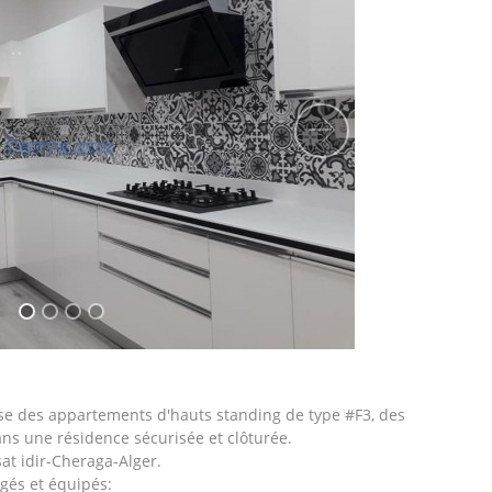
Suivant
se des appartements d'hauts standing de type #F3, des
ans une résidence sécurisée et clôturée.
at idir-Cheraga-Alger.
és et équipés: