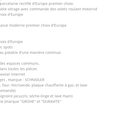
porcelaine rectifié d'Europe premier choix.
uble vitrage avec commande des volets roulant motorisé
choix d'Europe
rrasse moderne premier choix d'Europe
hoix d'Europe
c spots
au potable d'une manière continue.
 des espaces communs.
 dans toutes les pièces
exion internet
ages , marque : SCHNIDLER
 four, microonde, plaque chauffante à gaz, et lave-
llemande)
gnoire jacuzzis, sèche-linge et lave main)
amme (marque "GROHE" et "DURAVITE"