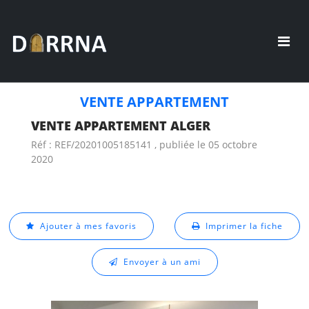
VENTE APPARTEMENT
VENTE APPARTEMENT ALGER
Réf : REF/20201005185141 , publiée le 05 octobre
2020
Ajouter à mes favoris
Imprimer la fiche
Envoyer à un ami