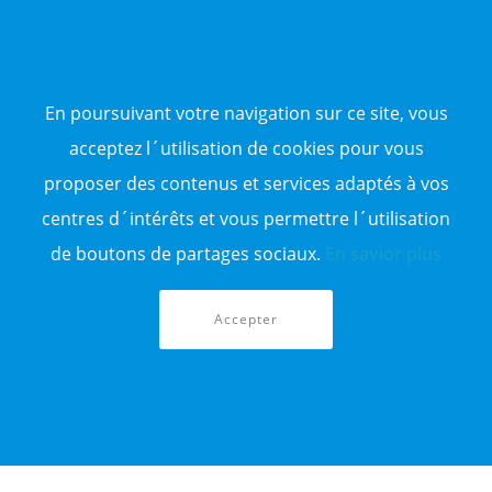
NOS ANNONCES DE VENTE
Vente d'appartement
Vente entrepôt
En poursuivant votre navigation sur ce site, vous
Vente terrain
Sitemap
acceptez l´utilisation de cookies pour vous
proposer des contenus et services adaptés à vos
TOP WILAYA
centres d´intérêts et vous permettre l´utilisation
Annonce à 16-Alger
Annonce à 23-Annaba
de boutons de partages sociaux.
En savior plus
Annonce à 06-Béjaïa
Annonce à 31-Oran
Annonce à 15-TiziOuzou
Accepter