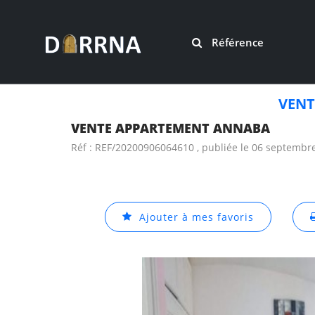
Référence
VENT
VENTE APPARTEMENT ANNABA
Réf : REF/20200906064610 , publiée le 06 septembr
Ajouter à mes favoris