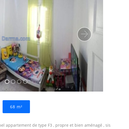
Suivant
68 m²
el appartement de type F3 , propre et bien aménagé , sis