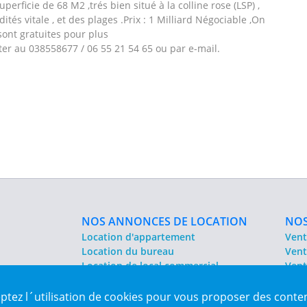
uperficie de 68 M2 ,trés bien situé à la colline rose (LSP) ,
és vitale , et des plages .Prix : 1 Milliard Négociable ,On
 sont gratuites pour plus
ter au 038558677 / 06 55 21 54 65 ou par e-mail.
NOS ANNONCES DE LOCATION
NOS
Location d'appartement
Vent
Location du bureau
Vent
Location de local commercial
Vent
Location salle des fêtes
Sit
eptez l´utilisation de cookies pour vous proposer des conte
es Algérie