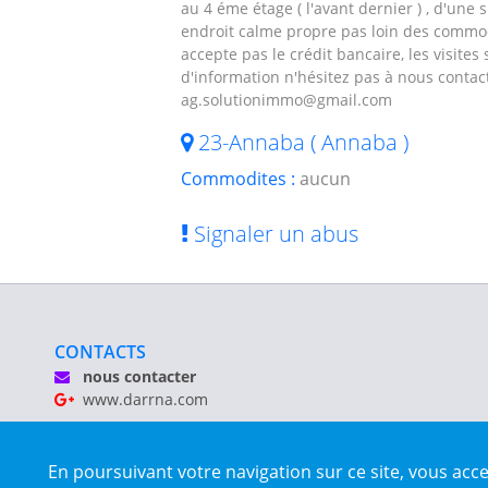
au 4 éme étage ( l'avant dernier ) , d'une s
endroit calme propre pas loin des commodit
accepte pas le crédit bancaire, les visites
d'information n'hésitez pas à nous contac
ag.solutionimmo@gmail.com
23-Annaba ( Annaba )
Commodites :
aucun
Signaler un abus
CONTACTS
nous contacter
www.darrna.com
Mentions légales
En poursuivant votre navigation sur ce site, vous acc
Tous droits réservés © Darrna 2020 - Annonces immobilièr