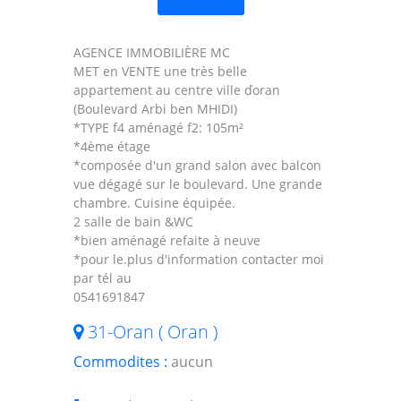
AGENCE IMMOBILIÈRE MC
MET en VENTE une très belle
appartement au centre ville ďoran
(Boulevard Arbi ben MHIDI)
*TYPE f4 aménagé f2: 105m²
*4ème étage
*composée d'un grand salon avec balcon
vue dégagé sur le boulevard. Une grande
chambre. Cuisine équipée.
2 salle de bain &WC
*bien aménagé refaite à neuve
*pour le.plus d'information contacter moi
par tél au
0541691847
31-Oran ( Oran )
Commodites :
aucun