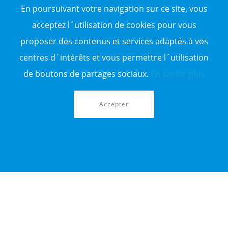
En poursuivant votre navigation sur ce site, vous
Vente terrain
Sitemap
acceptez l´utilisation de cookies pour vous
proposer des contenus et services adaptés à vos
TOP WILAYA
centres d´intérêts et vous permettre l´utilisation
Annonce à 16-Alger
Annonce à 23-Annaba
de boutons de partages sociaux.
En savior plus
Annonce à 06-Béjaïa
Annonce à 31-Oran
Annonce à 15-TiziOuzou
Accepter