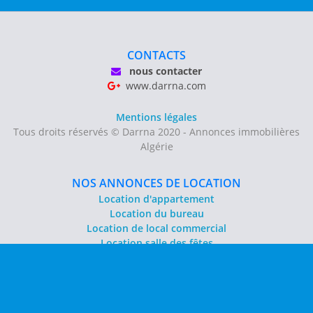
CONTACTS
nous contacter
www.darrna.com
Mentions légales
Tous droits réservés © Darrna 2020 - Annonces immobilières
Algérie
NOS ANNONCES DE LOCATION
Location d'appartement
Location du bureau
Location de local commercial
Location salle des fêtes
NOS ANNONCES DE VENTE
Vente d'appartement
Vente entrepôt